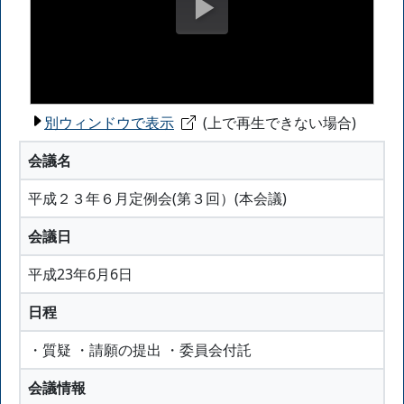
別ウィンドウで表示
(上で再生できない場合)
会議名
平成２３年６月定例会(第３回）(本会議)
会議日
平成23年6月6日
日程
・質疑 ・請願の提出 ・委員会付託
会議情報