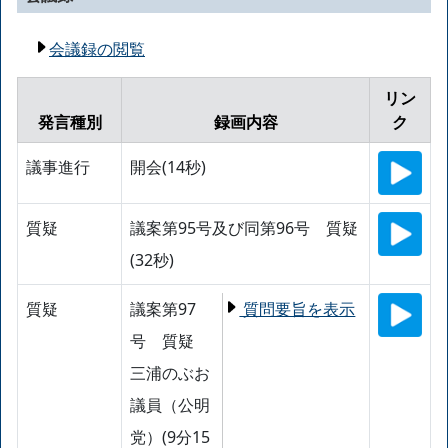
会議録の閲覧
リン
発言種別
録画内容
ク
議事進行
開会(14秒)
質疑
議案第95号及び同第96号 質疑
(32秒)
質疑
議案第97
質問要旨を表示
号 質疑
三浦のぶお
議員（公明
党）(9分15