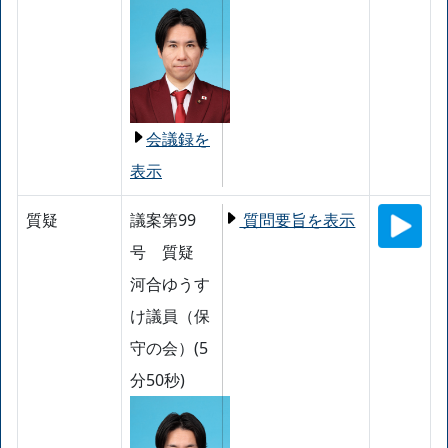
会議録を
表示
質疑
議案第99
質問要旨を表示
号 質疑
河合ゆうす
け議員（保
守の会）(5
分50秒)