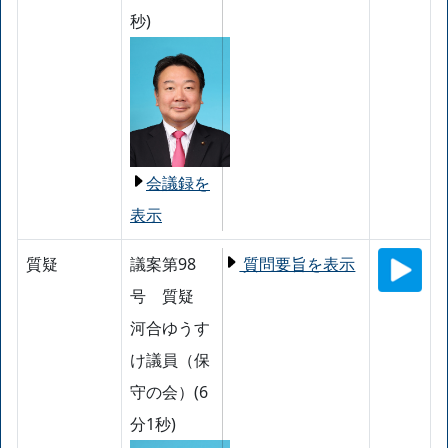
秒)
会議録を
表示
質疑
議案第98
質問要旨を表示
号 質疑
河合ゆうす
け議員（保
守の会）(6
分1秒)