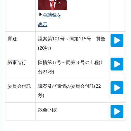
会議録を
表示
質疑
議案第101号～同第115号 質疑
(20秒)
議事進行
陳情第５号～同第９号の上程(1
分21秒)
委員会付託
議案及び陳情の委員会付託(22
秒)
散会(7秒)