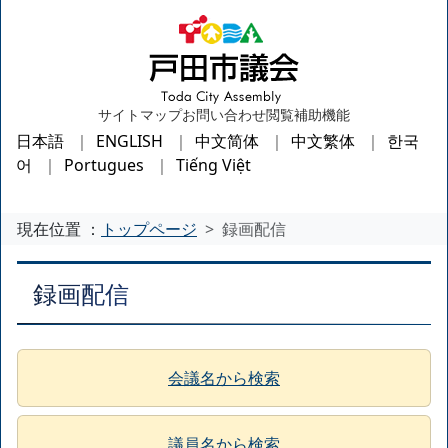
サイトマップ
お問い合わせ
閲覧補助機能
日本語
ENGLISH
中文简体
中文繁体
한국
어
Portugues
Tiếng Việt
現在位置 ：
トップページ
録画配信
録画配信
会議名から検索
議員名から検索