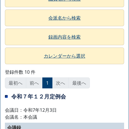
会派名から検索
録画内容を検索
カレンダーから選択
登録件数 10 件
最初へ
前へ
1
次へ
最後へ
令和７年１２月定例会
会議日：令和7年12月3日
会議名：本会議
会議録