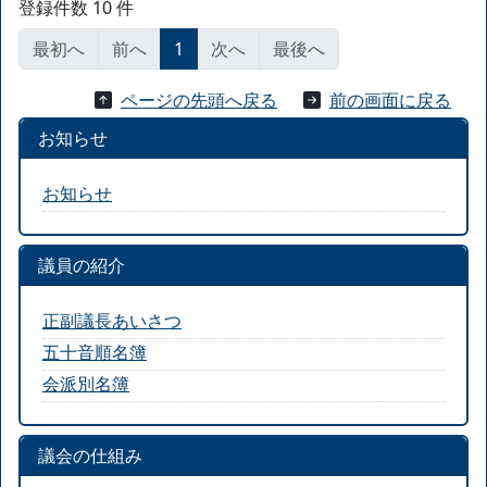
登録件数 10 件
最初へ
前へ
1
次へ
最後へ
ページの先頭へ戻る
前の画面に戻る
お知らせ
お知らせ
議員の紹介
正副議長あいさつ
五十音順名簿
会派別名簿
議会の仕組み