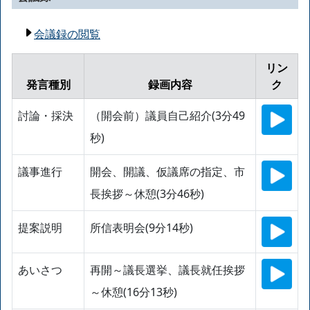
会議録の閲覧
リン
発言種別
録画内容
ク
討論・採決
（開会前）議員自己紹介(3分49
秒)
議事進行
開会、開議、仮議席の指定、市
長挨拶～休憩(3分46秒)
提案説明
所信表明会(9分14秒)
あいさつ
再開～議長選挙、議長就任挨拶
～休憩(16分13秒)