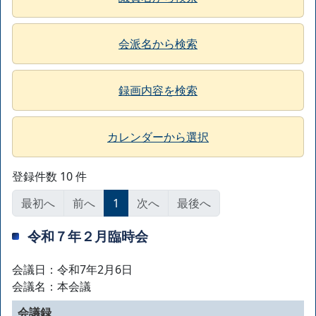
会派名から検索
録画内容を検索
カレンダーから選択
登録件数 10 件
最初へ
前へ
1
次へ
最後へ
令和７年２月臨時会
会議日：令和7年2月6日
会議名：本会議
会議録