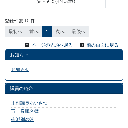
定～延会(4分32秒)
登録件数 10 件
最初へ
前へ
1
次へ
最後へ
ページの先頭へ戻る
前の画面に戻る
お知らせ
お知らせ
議員の紹介
正副議長あいさつ
五十音順名簿
会派別名簿