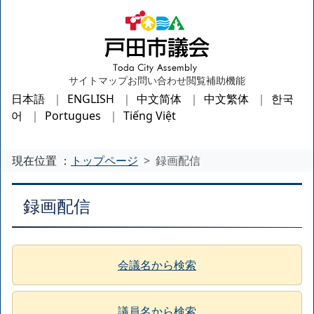
サイトマップ
お問い合わせ
閲覧補助機能
日本語
ENGLISH
中文简体
中文繁体
한국
어
Portugues
Tiếng Việt
現在位置 ：
トップページ
録画配信
録画配信
会議名から検索
議員名から検索