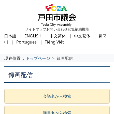
サイトマップ
お問い合わせ
閲覧補助機能
日本語
ENGLISH
中文简体
中文繁体
한국
어
Portugues
Tiếng Việt
現在位置 ：
トップページ
録画配信
録画配信
会議名から検索
議員名から検索