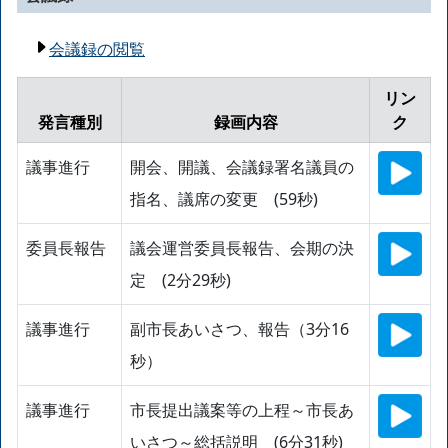
会議録の閲覧
リン
発言種別
録画内容
ク
議事進行
開会、開議、会議録署名議員の
指名、議席の変更 (59秒)
委員長報告
議会運営委員長報告、会期の決
定 (2分29秒)
議事進行
副市長あいさつ、報告（3分16
秒）
議事進行
市長提出議案等の上程～市長あ
いさつ～総括説明 (6分31秒)