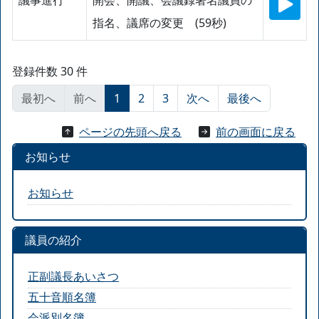
議事進行
開会、開議、会議録署名議員の
指名、議席の変更 (59秒)
登録件数 30 件
最初へ
前へ
1
2
3
次へ
最後へ
ページの先頭へ戻る
前の画面に戻る
お知らせ
お知らせ
議員の紹介
正副議長あいさつ
五十音順名簿
会派別名簿