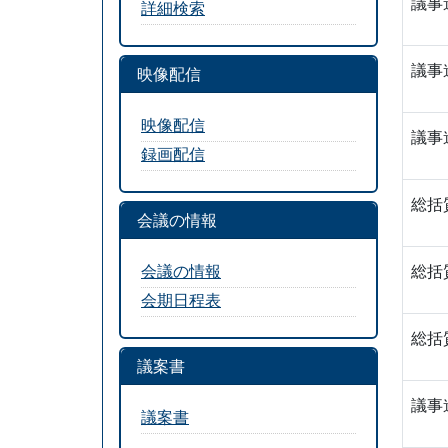
議事
詳細検索
議事
映像配信
映像配信
議事
録画配信
総括
会議の情報
会議の情報
総括
会期日程表
総括
議案書
議事
議案書