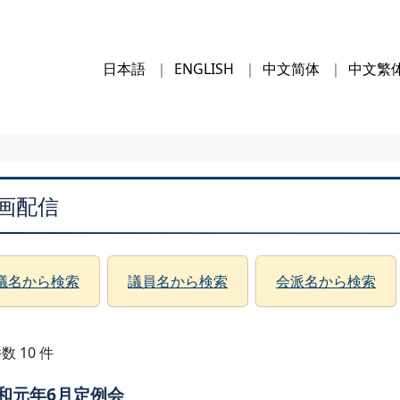
日本語
ENGLISH
中文简体
中文繁
画配信
議名から検索
議員名から検索
会派名から検索
数 10 件
和元年6月定例会