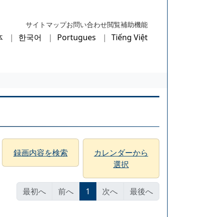
サイトマップ
お問い合わせ
閲覧補助機能
体
한국어
Portugues
Tiếng Việt
録画内容を検索
カレンダーから
選択
最初へ
前へ
1
次へ
最後へ