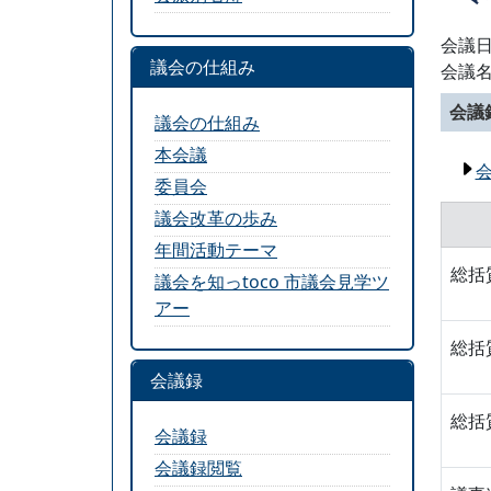
会議日
議会の仕組み
会議
会議
議会の仕組み
本会議
委員会
議会改革の歩み
年間活動テーマ
総括
議会を知っtoco 市議会見学ツ
アー
総括
会議録
総括
会議録
会議録閲覧