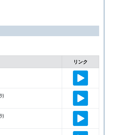
リンク
秒)
秒)