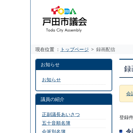
現在位置 ：
トップページ
録画配信
お知らせ
録
お知らせ
会
議員の紹介
正副議長あいさつ
登録件
五十音順名簿
令
会派別名簿