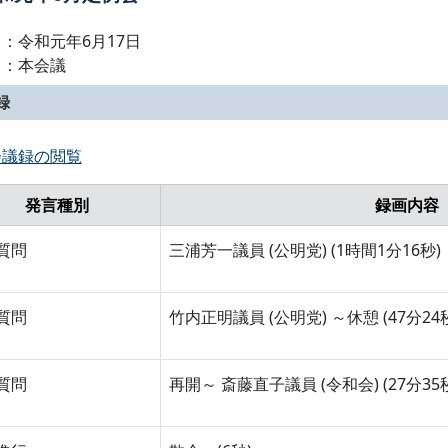
：令和元年6月17日
名：本会議
録
会議録の閲覧
発言種別
録画内容
質問
三浦芳一議員 (公明党) (1時間1分16秒)
質問
竹内正明議員 (公明党) ～休憩 (47分24
質問
再開～ 斎藤直子議員 (令和会) (27分35