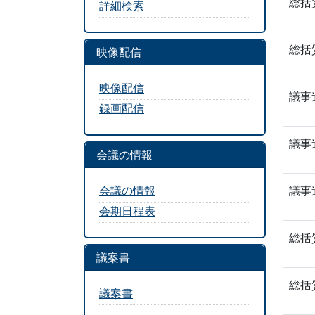
総括
詳細検索
総括
映像配信
映像配信
議事
録画配信
議事
会議の情報
会議の情報
議事
会期日程表
総括
議案書
総括
議案書