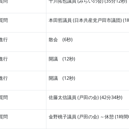
質問
十川拓也議員 (みらいの会) (35分12秒)
質問
本田哲議員 (日本共産党戸田市議団) (1時
進行
散会 (6秒)
進行
開議 (12秒)
進行
開議 (12秒)
質問
佐藤太信議員 (戸田の会) (42分34秒)
質問
金野桃子議員 (戸田の会) ～休憩 (1時間0