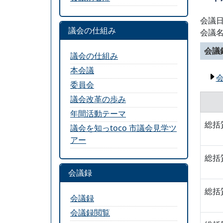
会議日
議会の仕組み
会議
会議
議会の仕組み
本会議
委員会
議会改革の歩み
年間活動テーマ
総括
議会を知っtoco 市議会見学ツ
アー
総括
会議録
総括
会議録
会議録閲覧