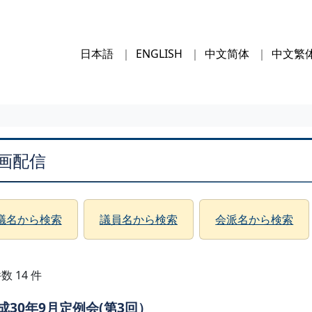
日本語
ENGLISH
中文简体
中文繁
画配信
議名から検索
議員名から検索
会派名から検索
数 14 件
成30年9月定例会(第3回）