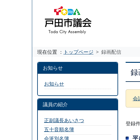
現在位置 ：
トップページ
録画配信
お知らせ
録
お知らせ
会
議員の紹介
正副議長あいさつ
登録件
五十音順名簿
平
会派別名簿