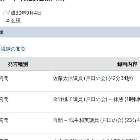
：平成30年9月4日
名：本会議
録
会議録の閲覧
発言種別
録画内容
質問
佐藤太信議員 (戸田の会) (42分34秒)
質問
金野桃子議員 (戸田の会) ～休憩 (1時間0
質問
再開～ 浅生和英議員 (戸田の会) (23分4