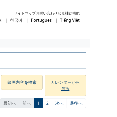
サイトマップ
お問い合わせ
閲覧補助機能
体
한국어
Portugues
Tiếng Việt
録画内容を検索
カレンダーから
選択
最初へ
前へ
1
2
次へ
最後へ