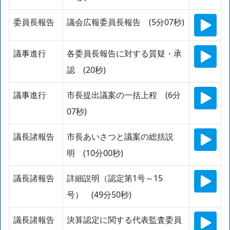
委員長報告
議会広報委員長報告 (5分07秒)
議事進行
各委員長報告に対する質疑・承
認 (20秒)
議事進行
市長提出議案の一括上程 (6分
07秒)
議長諸報告
市長あいさつと議案の総括説
明 (10分00秒)
議長諸報告
詳細説明（認定第1号～15
号） (49分50秒)
議長諸報告
決算認定に関する代表監査委員