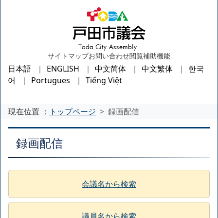
サイトマップ
お問い合わせ
閲覧補助機能
日本語
ENGLISH
中文简体
中文繁体
한국
어
Portugues
Tiếng Việt
現在位置 ：
トップページ
録画配信
録画配信
会議名から検索
議員名から検索