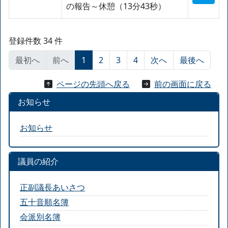
の報告～休憩（13分43秒）
登録件数 34 件
最初へ
前へ
1
2
3
4
次へ
最後へ
ページの先頭へ戻る
前の画面に戻る
お知らせ
お知らせ
議員の紹介
正副議長あいさつ
五十音順名簿
会派別名簿