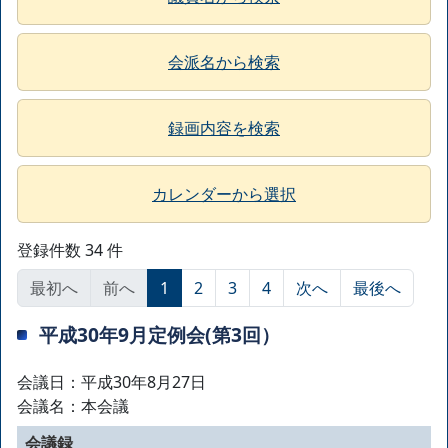
会派名から検索
録画内容を検索
カレンダーから選択
登録件数 34 件
最初へ
前へ
1
2
3
4
次へ
最後へ
平成30年9月定例会(第3回）
会議日：平成30年8月27日
会議名：本会議
会議録