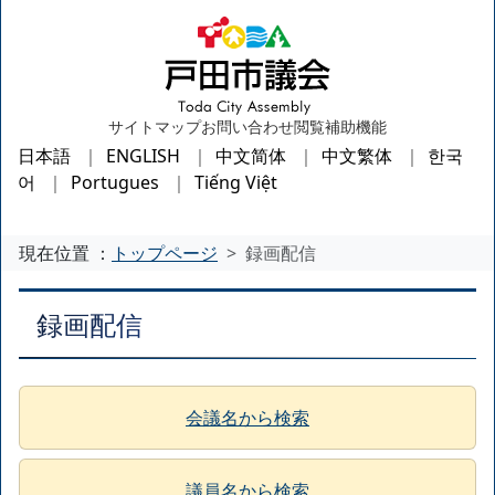
サイトマップ
お問い合わせ
閲覧補助機能
日本語
ENGLISH
中文简体
中文繁体
한국
어
Portugues
Tiếng Việt
現在位置 ：
トップページ
録画配信
録画配信
会議名から検索
議員名から検索