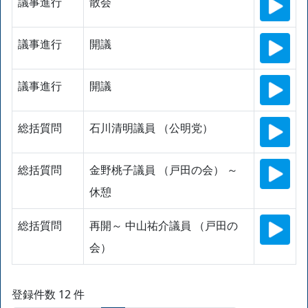
議事進行
散会
議事進行
開議
議事進行
開議
総括質問
石川清明議員 （公明党）
総括質問
金野桃子議員 （戸田の会） ～
休憩
総括質問
再開～ 中山祐介議員 （戸田の
会）
登録件数 12 件