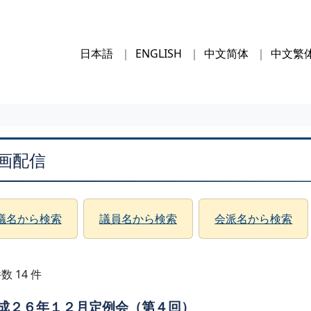
日本語
ENGLISH
中文简体
中文繁
画配信
議名から検索
議員名から検索
会派名から検索
数 14 件
成２６年１２月定例会（第４回）