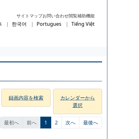
サイトマップ
お問い合わせ
閲覧補助機能
体
한국어
Portugues
Tiếng Việt
録画内容を検索
カレンダーから
選択
最初へ
前へ
1
2
次へ
最後へ