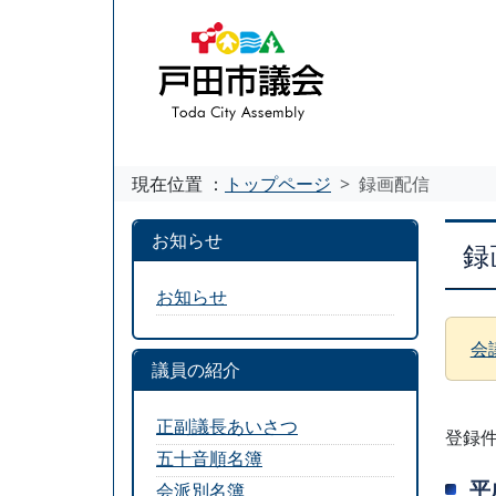
現在位置 ：
トップページ
録画配信
お知らせ
録
お知らせ
会
議員の紹介
正副議長あいさつ
登録件
五十音順名簿
平
会派別名簿