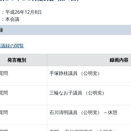
：平成26年12月8日
名：本会議
録
会議録の閲覧
発言種別
録画内容
質問
手塚静枝議員 （公明党）
質問
三輪なお子議員 （公明党）
質問
石川清明議員 （公明党） ～休憩