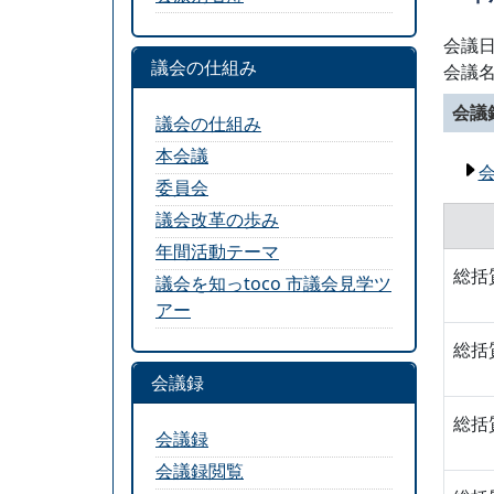
会議日
議会の仕組み
会議
会議
議会の仕組み
本会議
委員会
議会改革の歩み
年間活動テーマ
総括
議会を知っtoco 市議会見学ツ
アー
総括
会議録
総括
会議録
会議録閲覧