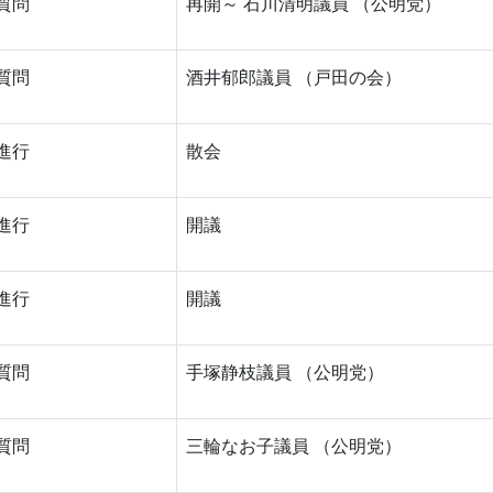
質問
再開～ 石川清明議員 （公明党）
質問
酒井郁郎議員 （戸田の会）
進行
散会
進行
開議
進行
開議
質問
手塚静枝議員 （公明党）
質問
三輪なお子議員 （公明党）