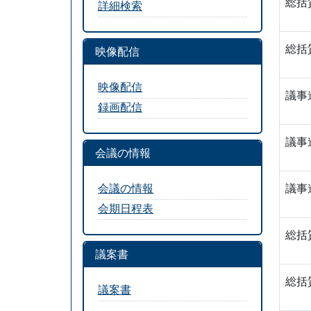
総括
詳細検索
総括
映像配信
映像配信
議事
録画配信
議事
会議の情報
会議の情報
議事
会期日程表
総括
議案書
総括
議案書