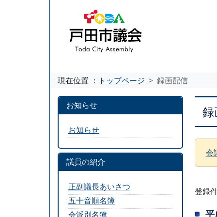
現在位置 ：
トップページ
録画配信
お知らせ
録
お知らせ
会
議員の紹介
正副議長あいさつ
登録件
五十音順名簿
平
会派別名簿