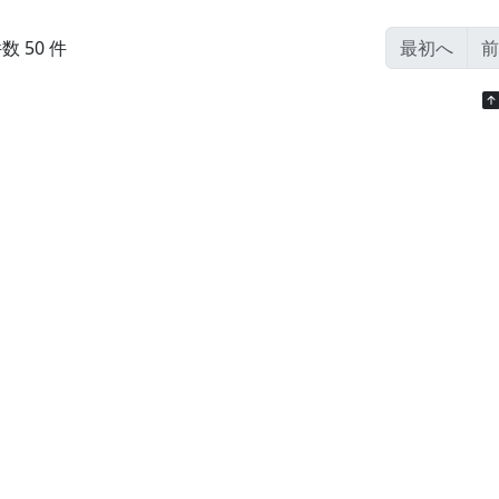
数 50 件
最初へ
前