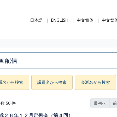
日本語
ENGLISH
中文简体
中文繁
画配信
議名から検索
議員名から検索
会派名から検索
数 50 件
最初へ
前
成２６年１２月定例会（第４回）