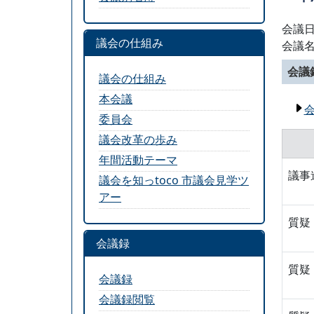
会議日
議会の仕組み
会議
会議
議会の仕組み
本会議
委員会
議会改革の歩み
年間活動テーマ
議事
議会を知っtoco 市議会見学ツ
アー
質疑
会議録
質疑
会議録
会議録閲覧