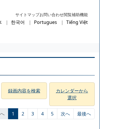
サイトマップ
お問い合わせ
閲覧補助機能
体
한국어
Portugues
Tiếng Việt
録画内容を検索
カレンダーから
選択
へ
1
2
3
4
5
次へ
最後へ