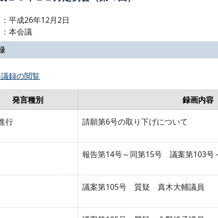
：平成26年12月2日
名：本会議
録
会議録の閲覧
発言種別
録画内容
進行
請願第6号の取り下げについて
報告第14号～同第15号 議案第103号
議案第105号 質疑 真木大輔議員