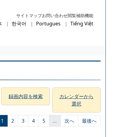
サイトマップ
お問い合わせ
閲覧補助機能
体
한국어
Portugues
Tiếng Việt
録画内容を検索
カレンダーから
選択
1
2
3
4
5
…
次へ
最後へ