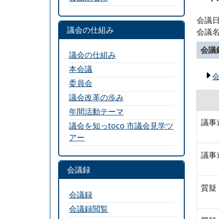
会議日
議会の仕組み
会議
会議
議会の仕組み
本会議
委員会
議会改革の歩み
年間活動テーマ
議事
議会を知っtoco 市議会見学ツ
アー
議事
会議録
質疑
会議録
会議録閲覧