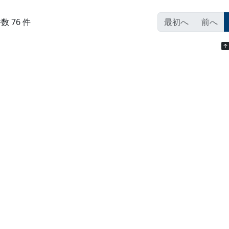
数 76 件
最初へ
前へ