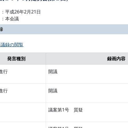
：平成26年2月21日
名：本会議
録
会議録の閲覧
発言種別
録画内容
進行
開議
進行
開議
議案第1号 質疑