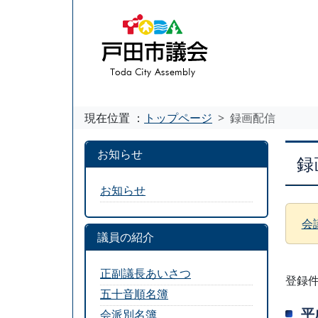
現在位置 ：
トップページ
録画配信
お知らせ
録
お知らせ
会
議員の紹介
正副議長あいさつ
登録件
五十音順名簿
平
会派別名簿