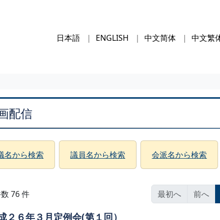
日本語
ENGLISH
中文简体
中文繁
画配信
議名から検索
議員名から検索
会派名から検索
数 76 件
最初へ
前へ
成２６年３月定例会(第１回）