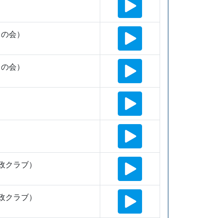
田の会）
田の会）
政クラブ）
政クラブ）