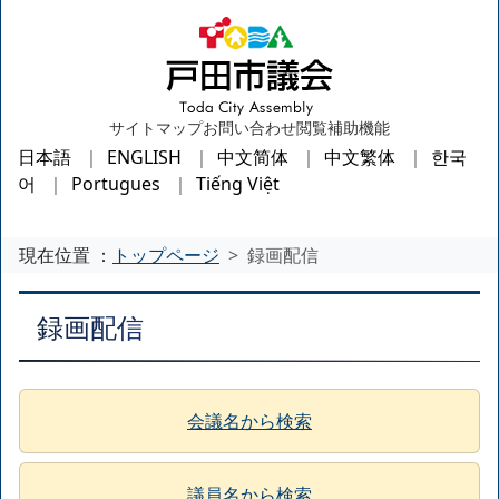
サイトマップ
お問い合わせ
閲覧補助機能
日本語
ENGLISH
中文简体
中文繁体
한국
어
Portugues
Tiếng Việt
現在位置 ：
トップページ
録画配信
録画配信
会議名から検索
議員名から検索