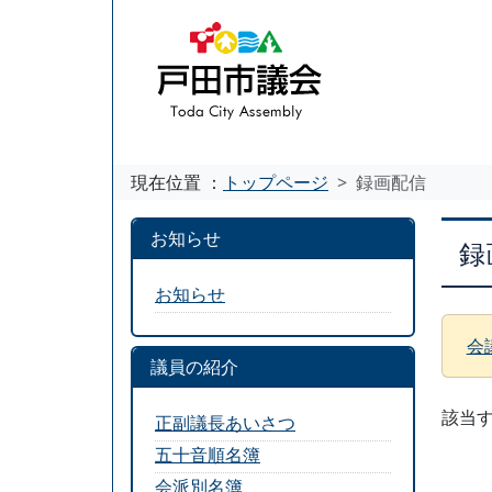
現在位置 ：
トップページ
録画配信
お知らせ
録
お知らせ
会
議員の紹介
該当
正副議長あいさつ
五十音順名簿
会派別名簿