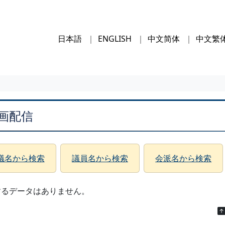
日本語
ENGLISH
中文简体
中文繁
画配信
議名から検索
議員名から検索
会派名から検索
するデータはありません。