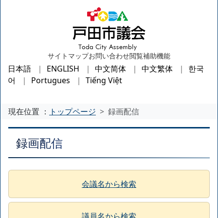
サイトマップ
お問い合わせ
閲覧補助機能
日本語
ENGLISH
中文简体
中文繁体
한국
어
Portugues
Tiếng Việt
現在位置 ：
トップページ
録画配信
録画配信
会議名から検索
議員名から検索