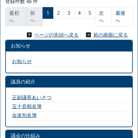
登録件数 46 件
最初
前
1
2
3
4
5
次
最後
へ
へ
へ
へ
ページの先頭へ戻る
前の画面に戻る
お知らせ
お知らせ
議員の紹介
正副議長あいさつ
五十音順名簿
会派別名簿
議会の仕組み