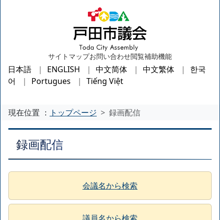
サイトマップ
お問い合わせ
閲覧補助機能
日本語
ENGLISH
中文简体
中文繁体
한국
어
Portugues
Tiếng Việt
現在位置 ：
トップページ
録画配信
録画配信
会議名から検索
議員名から検索