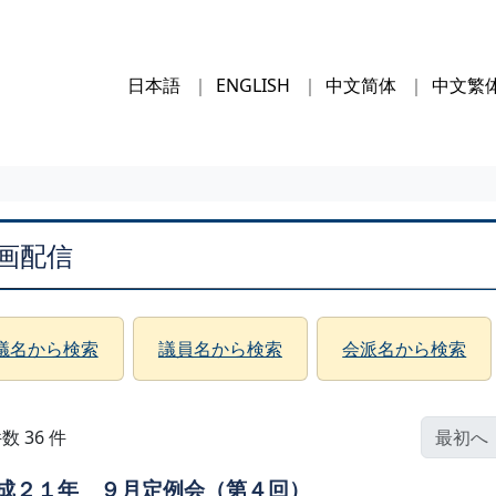
日本語
ENGLISH
中文简体
中文繁
画配信
議名から検索
議員名から検索
会派名から検索
数 36 件
最初へ
成２１年 ９月定例会（第４回）