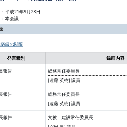
：平成21年9月28日
名：本会議
録
会議録の閲覧
発言種別
録画内容
長報告
総務常任委員長
[遠藤 英樹] 議員
長報告
総務常任委員長
[遠藤 英樹] 議員
長報告
文教 建設常任委員長
[召田 厚] 議員