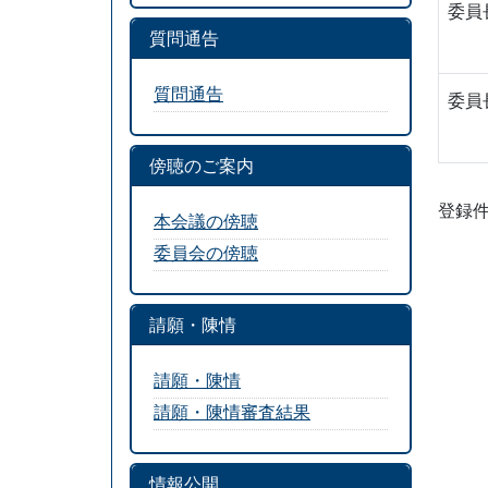
委員
質問通告
質問通告
委員
傍聴のご案内
登録件
本会議の傍聴
委員会の傍聴
請願・陳情
請願・陳情
請願・陳情審査結果
情報公開