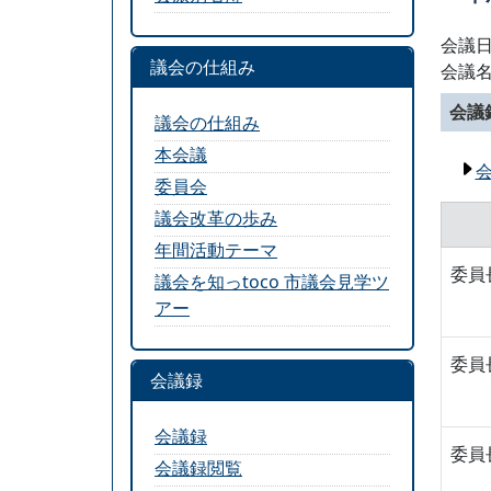
会議日
議会の仕組み
会議
会議
議会の仕組み
本会議
委員会
議会改革の歩み
年間活動テーマ
委員
議会を知っtoco 市議会見学ツ
アー
委員
会議録
会議録
委員
会議録閲覧