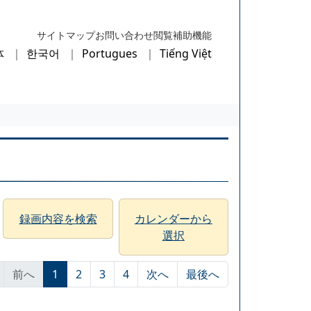
サイトマップ
お問い合わせ
閲覧補助機能
体
한국어
Portugues
Tiếng Việt
録画内容を検索
カレンダーから
選択
前へ
1
2
3
4
次へ
最後へ