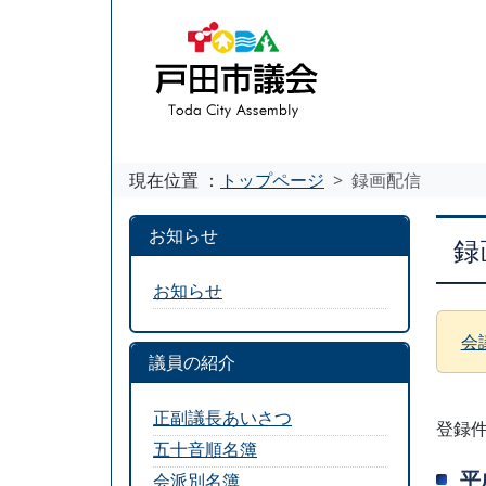
現在位置 ：
トップページ
録画配信
お知らせ
録
お知らせ
会
議員の紹介
正副議長あいさつ
登録件
五十音順名簿
平
会派別名簿