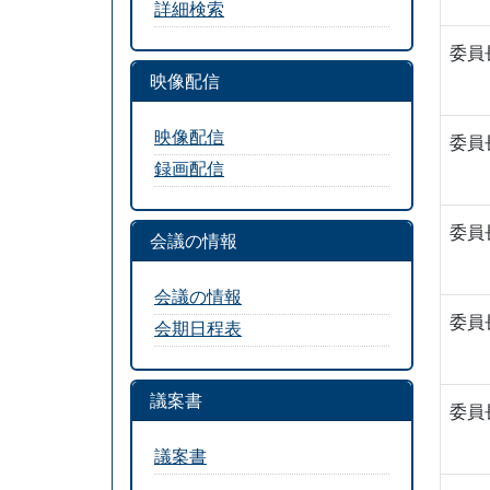
詳細検索
委員
映像配信
映像配信
委員
録画配信
委員
会議の情報
会議の情報
委員
会期日程表
議案書
委員
議案書