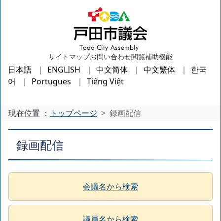
サイトマップ
お問い合わせ
閲覧補助機能
日本語
ENGLISH
中文简体
中文繁体
한국
어
Portugues
Tiếng Việt
現在位置 ：
トップページ
録画配信
録画配信
会議名から検索
議員名から検索