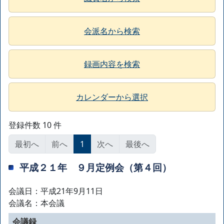
会派名から検索
録画内容を検索
カレンダーから選択
登録件数 10 件
最初へ
前へ
1
次へ
最後へ
平成２１年 ９月定例会（第４回）
会議日：平成21年9月11日
会議名：本会議
会議録