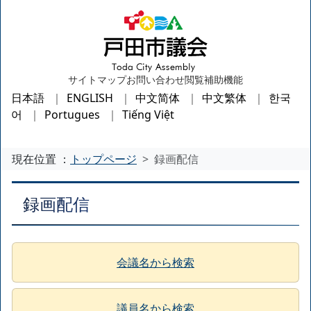
サイトマップ
お問い合わせ
閲覧補助機能
日本語
ENGLISH
中文简体
中文繁体
한국
어
Portugues
Tiếng Việt
現在位置 ：
トップページ
録画配信
録画配信
会議名から検索
議員名から検索