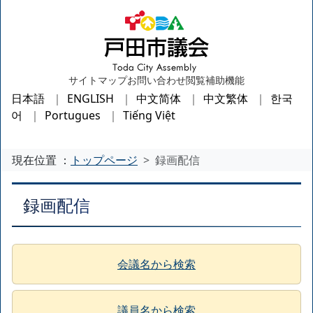
サイトマップ
お問い合わせ
閲覧補助機能
日本語
ENGLISH
中文简体
中文繁体
한국
어
Portugues
Tiếng Việt
現在位置 ：
トップページ
録画配信
録画配信
会議名から検索
議員名から検索