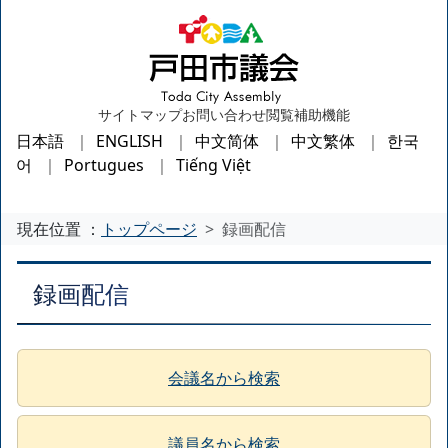
サイトマップ
お問い合わせ
閲覧補助機能
日本語
ENGLISH
中文简体
中文繁体
한국
어
Portugues
Tiếng Việt
現在位置 ：
トップページ
録画配信
録画配信
会議名から検索
議員名から検索