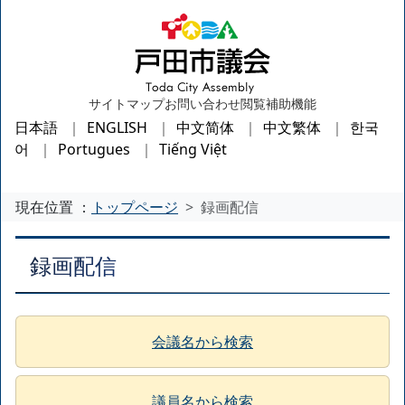
サイトマップ
お問い合わせ
閲覧補助機能
日本語
ENGLISH
中文简体
中文繁体
한국
어
Portugues
Tiếng Việt
現在位置 ：
トップページ
録画配信
録画配信
会議名から検索
議員名から検索