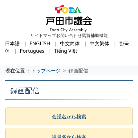
サイトマップ
お問い合わせ
閲覧補助機能
日本語
ENGLISH
中文简体
中文繁体
한국
어
Portugues
Tiếng Việt
現在位置 ：
トップページ
録画配信
録画配信
会議名から検索
議員名から検索