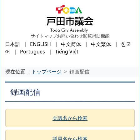
サイトマップ
お問い合わせ
閲覧補助機能
日本語
ENGLISH
中文简体
中文繁体
한국
어
Portugues
Tiếng Việt
現在位置 ：
トップページ
録画配信
録画配信
会議名から検索
議員名から検索