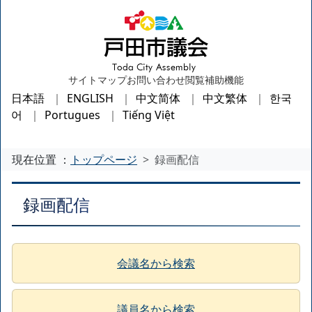
サイトマップ
お問い合わせ
閲覧補助機能
日本語
ENGLISH
中文简体
中文繁体
한국
어
Portugues
Tiếng Việt
現在位置 ：
トップページ
録画配信
録画配信
会議名から検索
議員名から検索