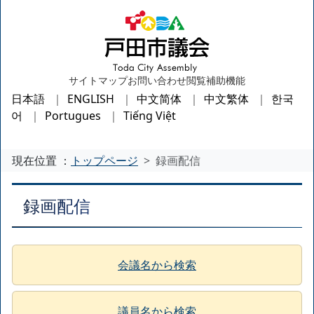
サイトマップ
お問い合わせ
閲覧補助機能
日本語
ENGLISH
中文简体
中文繁体
한국
어
Portugues
Tiếng Việt
現在位置 ：
トップページ
録画配信
録画配信
会議名から検索
議員名から検索