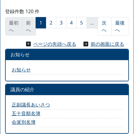
登録件数 120 件
最初
前
1
2
3
4
5
…
次
最後
へ
へ
へ
へ
ページの先頭へ戻る
前の画面に戻る
お知らせ
お知らせ
議員の紹介
正副議長あいさつ
五十音順名簿
会派別名簿