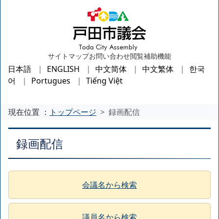
サイトマップ
お問い合わせ
閲覧補助機能
日本語
ENGLISH
中文简体
中文繁体
한국
어
Portugues
Tiếng Việt
現在位置 ：
トップページ
録画配信
録画配信
会議名から検索
議員名から検索