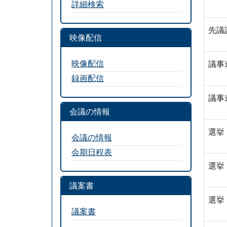
詳細検索
先議
映像配信
映像配信
議事
録画配信
議事
会議の情報
選挙
会議の情報
会期日程表
選挙
議案書
選挙
議案書