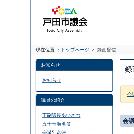
現在位置 ：
トップページ
録画配信
お知らせ
録
お知らせ
会
議員の紹介
正副議長あいさつ
会
五十音順名簿
会派別名簿