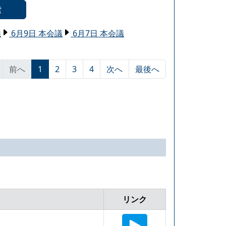
索
議
6月9日 本会議
6月7日 本会議
前へ
1
2
3
4
次へ
最後へ
リンク