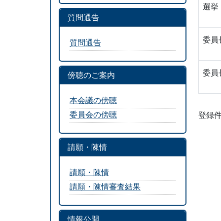
選挙
質問通告
委員
質問通告
委員
傍聴のご案内
本会議の傍聴
委員会の傍聴
登録件
請願・陳情
請願・陳情
請願・陳情審査結果
情報公開