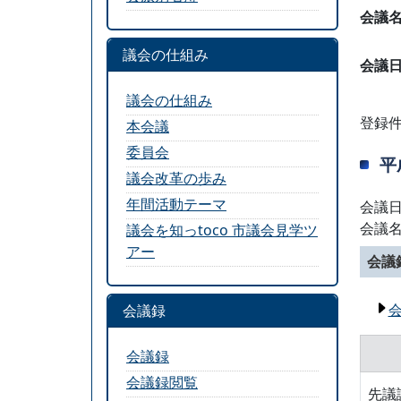
会議
議会の仕組み
会議
議会の仕組み
登録件
本会議
委員会
平
議会改革の歩み
年間活動テーマ
会議日
会議
議会を知っtoco 市議会見学ツ
アー
会議
会議録
会議録
会議録閲覧
先議