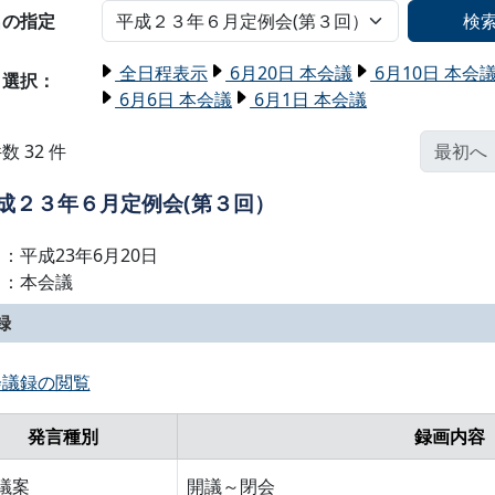
名の指定
検
全日程表示
6月20日 本会議
6月10日 本会
日選択：
6月6日 本会議
6月1日 本会議
数 32 件
最初へ
成２３年６月定例会(第３回）
：平成23年6月20日
名：本会議
録
会議録の閲覧
発言種別
録画内容
議案
開議～閉会