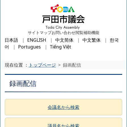
サイトマップ
お問い合わせ
閲覧補助機能
日本語
ENGLISH
中文简体
中文繁体
한국
어
Portugues
Tiếng Việt
現在位置 ：
トップページ
録画配信
録画配信
会議名から検索
議員名から検索