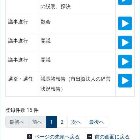
の説明、採決
議事進行
散会
議事進行
開議
議事進行
開議
選挙・選任
議長諸報告（市出資法人の経営
状況報告）
登録件数 16 件
最初へ
前へ
1
2
次へ
最後へ
ページの先頭へ戻る
前の画面に戻る