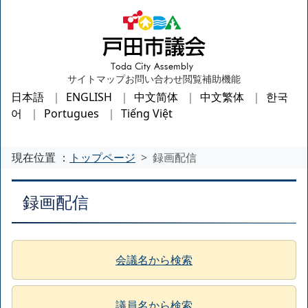
サイトマップ
お問い合わせ
閲覧補助機能
日本語
ENGLISH
中文简体
中文繁体
한국
어
Portugues
Tiếng Việt
現在位置 ：
トップページ
録画配信
録画配信
会議名から検索
議員名から検索