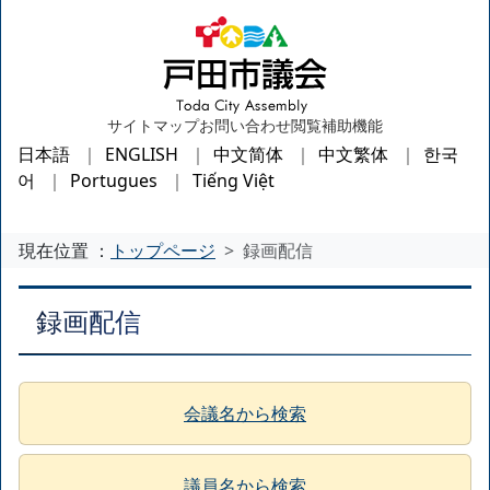
サイトマップ
お問い合わせ
閲覧補助機能
日本語
ENGLISH
中文简体
中文繁体
한국
어
Portugues
Tiếng Việt
現在位置 ：
トップページ
録画配信
録画配信
会議名から検索
議員名から検索