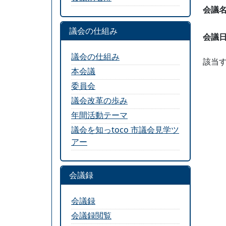
会議
議会の仕組み
会議
議会の仕組み
該当
本会議
委員会
議会改革の歩み
年間活動テーマ
議会を知っtoco 市議会見学ツ
アー
会議録
会議録
会議録閲覧