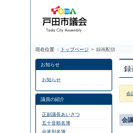
現在位置 ：
トップページ
録画配信
お知らせ
録
お知らせ
会
議員の紹介
正副議長あいさつ
会
五十音順名簿
会派別名簿