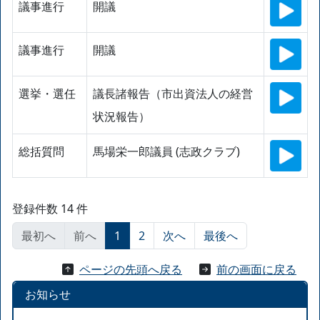
議事進行
開議
議事進行
開議
選挙・選任
議長諸報告（市出資法人の経営
状況報告）
総括質問
馬場栄一郎議員 (志政クラブ)
登録件数 14 件
最初へ
前へ
1
2
次へ
最後へ
ページの先頭へ戻る
前の画面に戻る
お知らせ