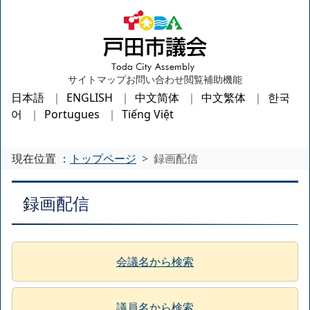
サイトマップ
お問い合わせ
閲覧補助機能
日本語
ENGLISH
中文简体
中文繁体
한국
어
Portugues
Tiếng Việt
現在位置 ：
トップページ
録画配信
録画配信
会議名から検索
議員名から検索