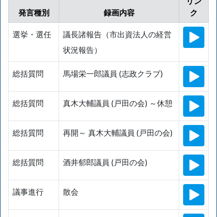
リン
発言種別
録画内容
ク
選挙・選任
議長諸報告（市出資法人の経営
状況報告）
総括質問
馬場栄一郎議員 (志政クラブ)
総括質問
真木大輔議員 (戸田の会) ～休憩
総括質問
再開～ 真木大輔議員 (戸田の会)
総括質問
酒井郁郎議員 (戸田の会)
議事進行
散会