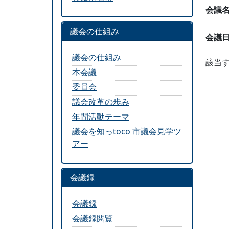
会議
議会の仕組み
会議
議会の仕組み
該当
本会議
委員会
議会改革の歩み
年間活動テーマ
議会を知っtoco 市議会見学ツ
アー
会議録
会議録
会議録閲覧