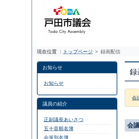
現在位置 ：
トップページ
録画配信
お知らせ
録
お知らせ
会
議員の紹介
正副議長あいさつ
会
五十音順名簿
会派別名簿