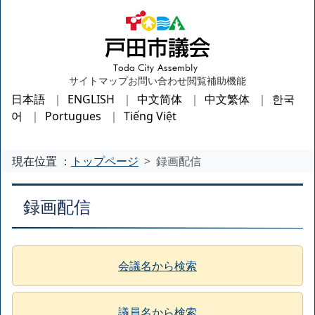
サイトマップ
お問い合わせ
閲覧補助機能
日本語
ENGLISH
中文简体
中文繁体
한국
어
Portugues
Tiếng Việt
現在位置 ：
トップページ
録画配信
録画配信
会議名から検索
議員名から検索