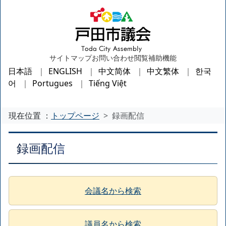
サイトマップ
お問い合わせ
閲覧補助機能
日本語
ENGLISH
中文简体
中文繁体
한국
어
Portugues
Tiếng Việt
現在位置 ：
トップページ
録画配信
録画配信
会議名から検索
議員名から検索