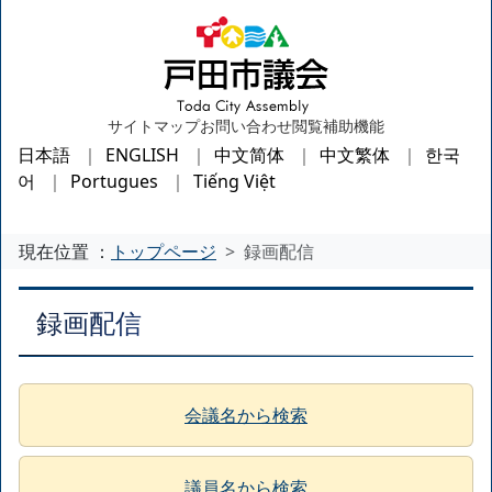
サイトマップ
お問い合わせ
閲覧補助機能
日本語
ENGLISH
中文简体
中文繁体
한국
어
Portugues
Tiếng Việt
現在位置 ：
トップページ
録画配信
録画配信
会議名から検索
議員名から検索