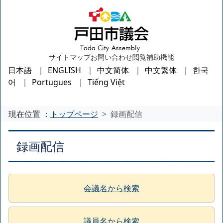
サイトマップ
お問い合わせ
閲覧補助機能
日本語
ENGLISH
中文简体
中文繁体
한국
어
Portugues
Tiếng Việt
現在位置 ：
トップページ
録画配信
録画配信
会議名から検索
議員名から検索