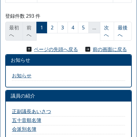
登録件数 293 件
最初
前
1
2
3
4
5
…
次
最後
へ
へ
へ
へ
ページの先頭へ戻る
前の画面に戻る
お知らせ
お知らせ
議員の紹介
正副議長あいさつ
五十音順名簿
会派別名簿