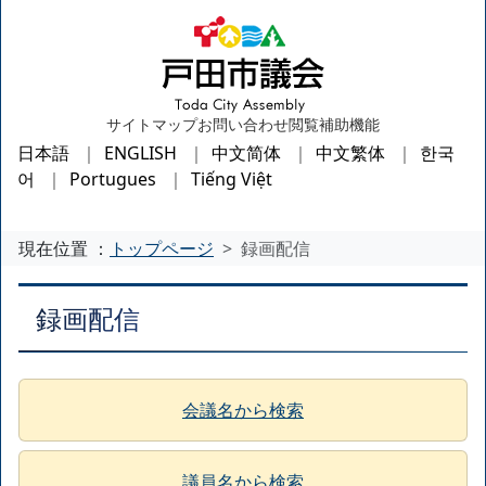
サイトマップ
お問い合わせ
閲覧補助機能
日本語
ENGLISH
中文简体
中文繁体
한국
어
Portugues
Tiếng Việt
現在位置 ：
トップページ
録画配信
録画配信
会議名から検索
議員名から検索