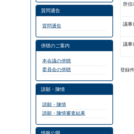
所信
質問通告
議事
質問通告
議事
傍聴のご案内
本会議の傍聴
委員会の傍聴
登録件
請願・陳情
請願・陳情
請願・陳情審査結果
情報公開