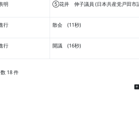
表明
⑤花井 伸子議員 (日本共産党戸田市議団)
進行
散会 (11秒)
進行
開議 (16秒)
数 18 件