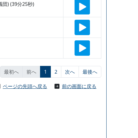
 (39分25秒)
最初へ
前へ
1
2
次へ
最後へ
ページの先頭へ戻る
前の画面に戻る