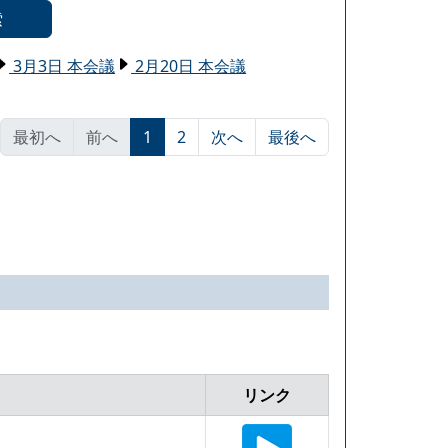
索
3月3日 本会議
2月20日 本会議
最初へ
前へ
1
2
次へ
最後へ
リンク