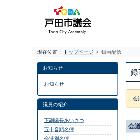
現在位置 ：
トップページ
録画配信
お知らせ
録
お知らせ
会
議員の紹介
正副議長あいさつ
会
五十音順名簿
会派別名簿