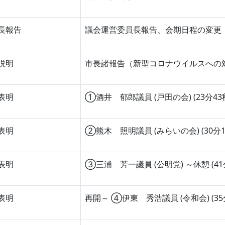
長報告
議会運営委員長報告、会期日程の変更 (
説明
市長諸報告（新型コロナウイルスへの対応
表明
①酒井 郁郎議員 (戸田の会) (23分43
表明
②熊木 照明議員 (みらいの会) (30分1
表明
③三浦 芳一議員 (公明党) ～休憩 (41
表明
再開～ ④伊東 秀浩議員 (令和会) (35