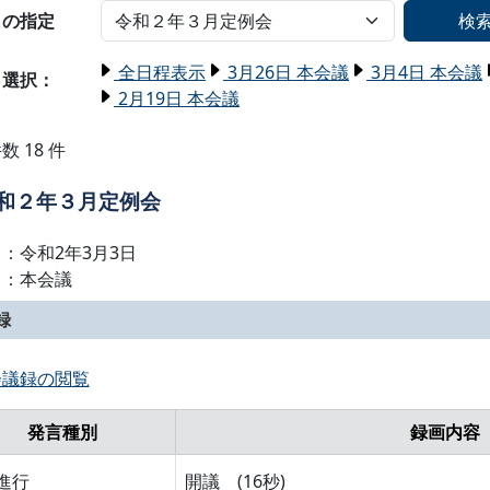
名の指定
検
全日程表示
3月26日 本会議
3月4日 本会議
日選択：
2月19日 本会議
数 18 件
和２年３月定例会
：令和2年3月3日
名：本会議
録
会議録の閲覧
発言種別
録画内容
進行
開議 (16秒)