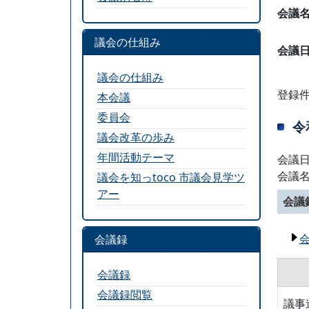
会議
議会の仕組み
会議
議会の仕組み
登録件
本会議
委員会
令
議会改革の歩み
年間活動テーマ
会議日
会議
議会を知っtoco 市議会見学ツ
アー
会議
会議録
会議録
会議録閲覧
議事