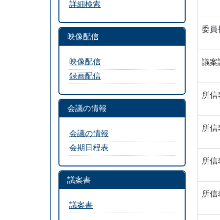
詳細検索
委員
映像配信
映像配信
議案
録画配信
所信
会議の情報
所信
会議の情報
会期日程表
所信
議案書
所信
議案書