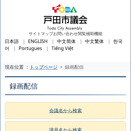
サイトマップ
お問い合わせ
閲覧補助機能
日本語
ENGLISH
中文简体
中文繁体
한국
어
Portugues
Tiếng Việt
現在位置 ：
トップページ
録画配信
録画配信
会議名から検索
議員名から検索