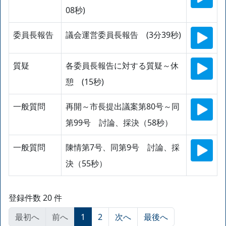
08秒)
委員長報告
議会運営委員長報告 (3分39秒)
質疑
各委員長報告に対する質疑～休
憩 (15秒)
一般質問
再開～市長提出議案第80号～同
第99号 討論、採決（58秒）
一般質問
陳情第7号、同第9号 討論、採
決（55秒）
登録件数 20 件
最初へ
前へ
1
2
次へ
最後へ