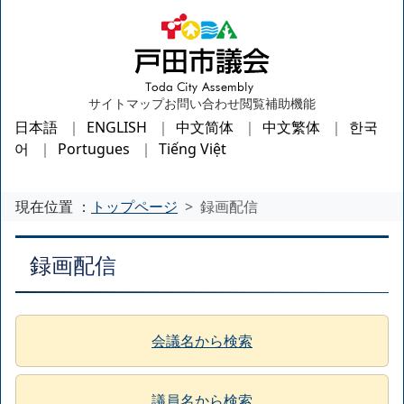
サイトマップ
お問い合わせ
閲覧補助機能
日本語
ENGLISH
中文简体
中文繁体
한국
어
Portugues
Tiếng Việt
現在位置 ：
トップページ
録画配信
録画配信
会議名から検索
議員名から検索