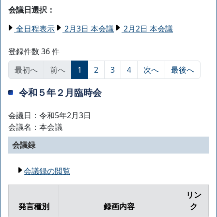
会議日選択：
全日程表示
2月3日 本会議
2月2日 本会議
登録件数 36 件
最初へ
前へ
1
2
3
4
次へ
最後へ
令和５年２月臨時会
会議日：令和5年2月3日
会議名：本会議
会議録
会議録の閲覧
リン
発言種別
録画内容
ク