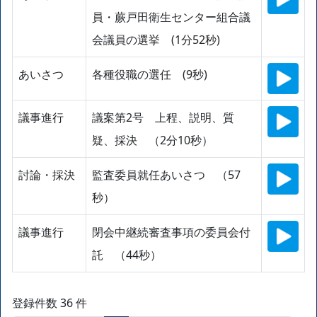
員・蕨戸田衛生センター組合議
会議員の選挙 (1分52秒)
あいさつ
各種役職の選任 (9秒)
議事進行
議案第2号 上程、説明、質
疑、採決 （2分10秒）
討論・採決
監査委員就任あいさつ （57
秒）
議事進行
閉会中継続審査事項の委員会付
託 （44秒）
登録件数 36 件