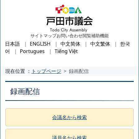
サイトマップ
お問い合わせ
閲覧補助機能
日本語
ENGLISH
中文简体
中文繁体
한국
어
Portugues
Tiếng Việt
現在位置 ：
トップページ
録画配信
録画配信
会議名から検索
議員名から検索