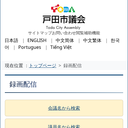
サイトマップ
お問い合わせ
閲覧補助機能
日本語
ENGLISH
中文简体
中文繁体
한국
어
Portugues
Tiếng Việt
現在位置 ：
トップページ
録画配信
録画配信
会議名から検索
議員名から検索