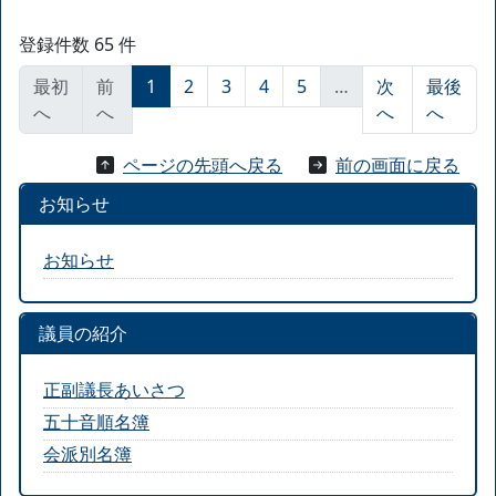
登録件数 65 件
最初
前
1
2
3
4
5
…
次
最後
へ
へ
へ
へ
ページの先頭へ戻る
前の画面に戻る
お知らせ
お知らせ
議員の紹介
正副議長あいさつ
五十音順名簿
会派別名簿