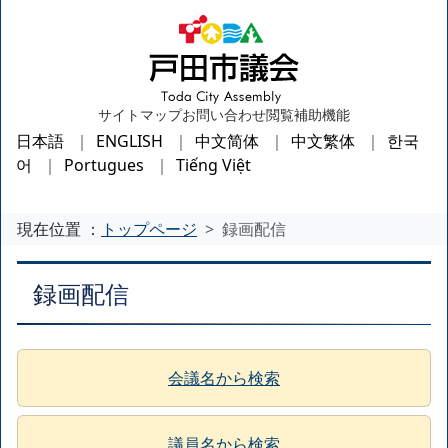
サイトマップ
お問い合わせ
閲覧補助機能
日本語
ENGLISH
中文简体
中文繁体
한국
어
Portugues
Tiếng Việt
現在位置 ：
トップページ
録画配信
録画配信
会議名から検索
議員名から検索