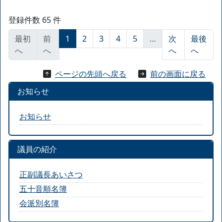
登録件数 65 件
最初
前
1
2
3
4
5
…
次
最後
へ
へ
へ
へ
ページの先頭へ戻る
前の画面に戻る
お知らせ
お知らせ
議員の紹介
正副議長あいさつ
五十音順名簿
会派別名簿