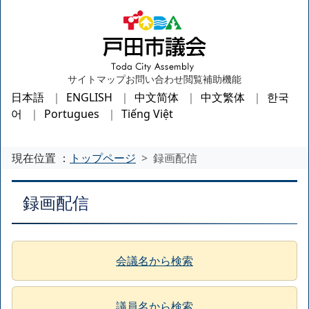
サイトマップ
お問い合わせ
閲覧補助機能
日本語
ENGLISH
中文简体
中文繁体
한국
어
Portugues
Tiếng Việt
現在位置 ：
トップページ
録画配信
録画配信
会議名から検索
議員名から検索