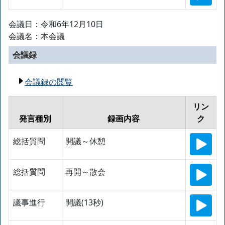
会議日：令和6年12月10日
会議名：本会議
会議録
会議録の閲覧
リン
発言種別
録画内容
ク
総括質問
開議～休憩
総括質問
再開～散会
議事進行
開議(13秒)