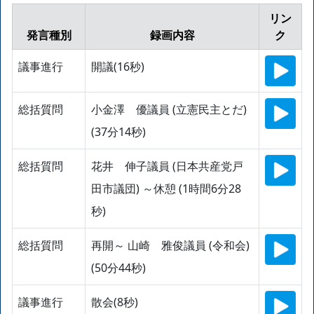
リン
発言種別
録画内容
ク
議事進行
開議(16秒)
総括質問
小金澤 優議員 (立憲民主とだ)
(37分14秒)
総括質問
花井 伸子議員 (日本共産党戸
田市議団) ～休憩 (1時間6分28
秒)
総括質問
再開～ 山崎 雅俊議員 (令和会)
(50分44秒)
議事進行
散会(8秒)