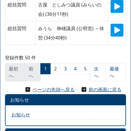
総括質問
古屋 としみつ議員 (みらいの
会) (36分11秒)
総括質問
みうら 伸雄議員 (公明党) ～休
憩 (34分40秒)
登録件数 50 件
最初
前
1
2
3
4
5
次
最後
へ
へ
へ
へ
ページの先頭へ戻る
前の画面に戻る
お知らせ
お知らせ