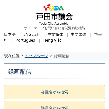
サイトマップ
お問い合わせ
閲覧補助機能
日本語
ENGLISH
中文简体
中文繁体
한국
어
Portugues
Tiếng Việt
現在位置 ：
トップページ
録画配信
録画配信
会議名から検索
議員名から検索