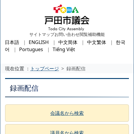
サイトマップ
お問い合わせ
閲覧補助機能
日本語
ENGLISH
中文简体
中文繁体
한국
어
Portugues
Tiếng Việt
現在位置 ：
トップページ
録画配信
録画配信
会議名から検索
議員名から検索