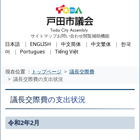
サイトマップ
お問い合わせ
閲覧補助機能
日本語
ENGLISH
中文简体
中文繁体
한국
어
Portugues
Tiếng Việt
現在位置 ：
トップページ
議長交際費
議長交際費の支出状況
議長交際費の支出状況
令和2年2月