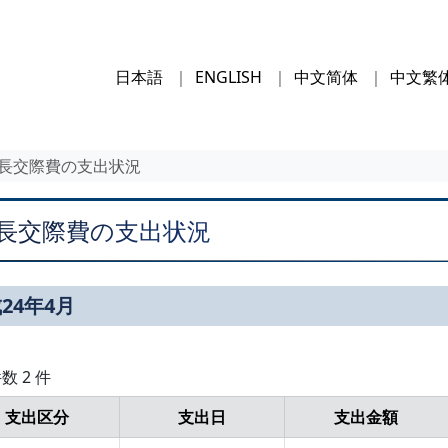
日本語
ENGLISH
中文简体
中文繁
長交際費の支出状況
長交際費の支出状況
24年4月
数 2 件
支出区分
支出日
支出金額