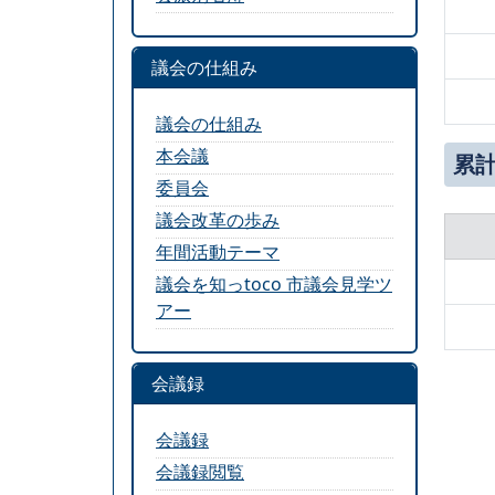
議会の仕組み
議会の仕組み
本会議
累計
委員会
議会改革の歩み
年間活動テーマ
議会を知っtoco 市議会見学ツ
アー
会議録
会議録
会議録閲覧