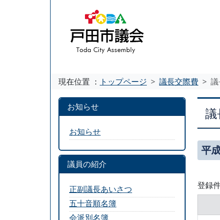
現在位置 ：
トップページ
議長交際費
議
お知らせ
議
お知らせ
平成
議員の紹介
登録件
正副議長あいさつ
五十音順名簿
会派別名簿