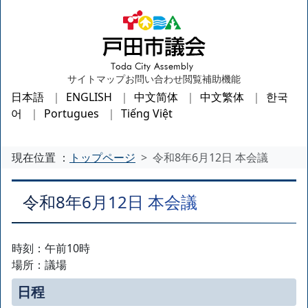
サイトマップ
お問い合わせ
閲覧補助機能
日本語
ENGLISH
中文简体
中文繁体
한국
어
Portugues
Tiếng Việt
現在位置 ：
トップページ
令和8年6月12日 本会議
令和8年6月12日 本会議
時刻：午前10時
場所：議場
日程